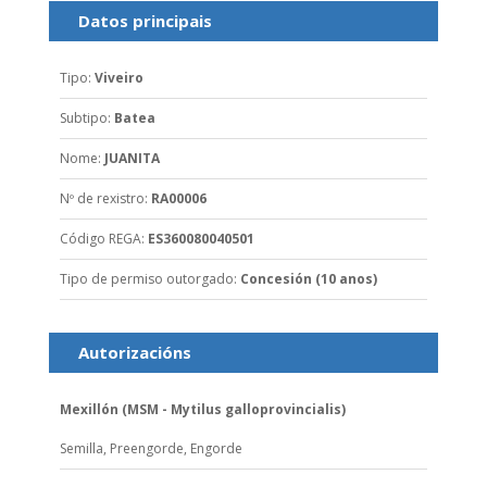
Datos principais
Tipo
:
Viveiro
Subtipo
:
Batea
Nome
:
JUANITA
Nº de rexistro
:
RA00006
Código REGA
:
ES360080040501
Tipo de permiso outorgado
:
Concesión (10 anos)
Autorizacións
Mexillón (MSM - Mytilus galloprovincialis)
Semilla,
Preengorde,
Engorde