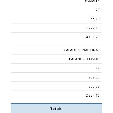
ENMALLE
20
365,13
1.227,19
4.105,20
CALADERO NACIONAL
PALANGRE FONDO
17
282,30
853,68
2.824,16
Totais: