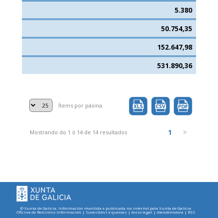
5.380
50.754,35
152.647,98
531.890,36
Ítems por páxina
1
>
Mostrando do 1 ó 14 de 14 resultados
© Xunta de Galicia. Información mantida e publicada na internet pola Xunta de Galicia
Oficina de Rexistro e Información
|
Suxestións e queixas
|
Aviso legal
|
Atendémolo/a
|
RSS