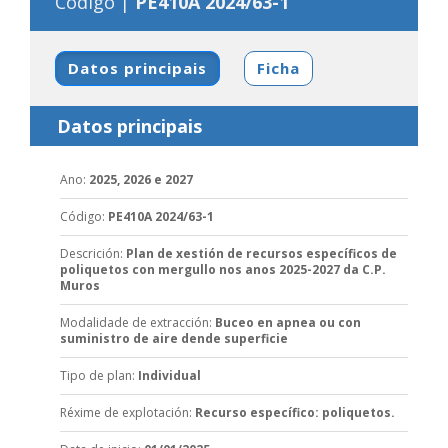
Código |
PE410A 2024/63-1
Datos principais
Ficha
Datos principais
Ano
:
2025, 2026 e 2027
Código
:
PE410A 2024/63-1
Descrición
:
Plan de xestión de recursos específicos de
poliquetos con mergullo nos anos 2025-2027 da C.P.
Muros
Modalidade de extracción
:
Buceo en apnea ou con
suministro de aire dende superficie
Tipo de plan
:
Individual
Réxime de explotación
:
Recurso específico: poliquetos.