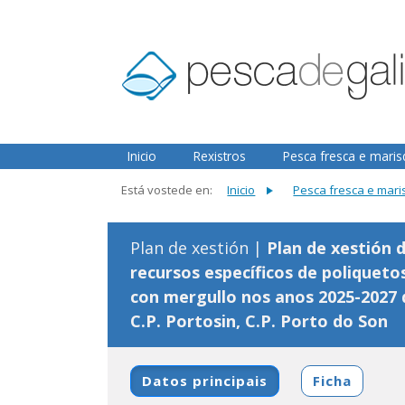
2.3.0
Inicio
Rexistros
Pesca fresca e mari
Está vostede en:
Inicio
Pesca fresca e mar
Plan de xestión |
Plan de xestión 
recursos específicos de poliqueto
con mergullo nos anos 2025-2027 
C.P. Portosin, C.P. Porto do Son
Datos principais
Ficha