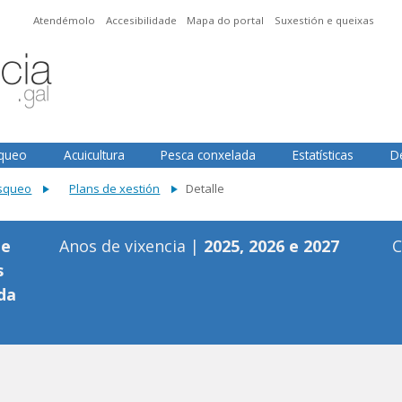
Atendémolo
Accesibilidade
Mapa do portal
Suxestión e queixas
squeo
Acuicultura
Pesca conxelada
Estatísticas
D
isqueo
Plans de xestión
Detalle
de
Anos de vixencia |
2025, 2026 e 2027
C
s
da