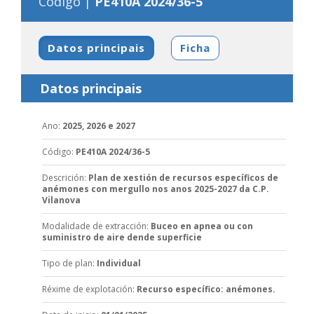
Código |
PE410A 2024/36-5
Datos principais
Ficha
Datos principais
Ano
:
2025, 2026 e 2027
Código
:
PE410A 2024/36-5
Descrición
:
Plan de xestión de recursos específicos de
anémones con mergullo nos anos 2025-2027 da C.P.
Vilanova
Modalidade de extracción
:
Buceo en apnea ou con
suministro de aire dende superficie
Tipo de plan
:
Individual
Réxime de explotación
:
Recurso específico: anémones.