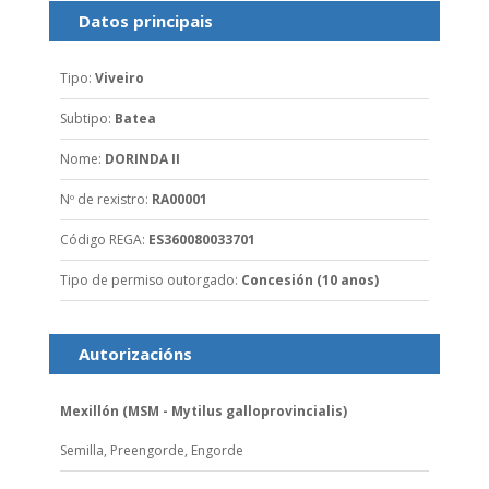
Datos principais
Tipo
:
Viveiro
Subtipo
:
Batea
Nome
:
DORINDA II
Nº de rexistro
:
RA00001
Código REGA
:
ES360080033701
Tipo de permiso outorgado
:
Concesión (10 anos)
Autorizacións
Mexillón (MSM - Mytilus galloprovincialis)
Semilla,
Preengorde,
Engorde