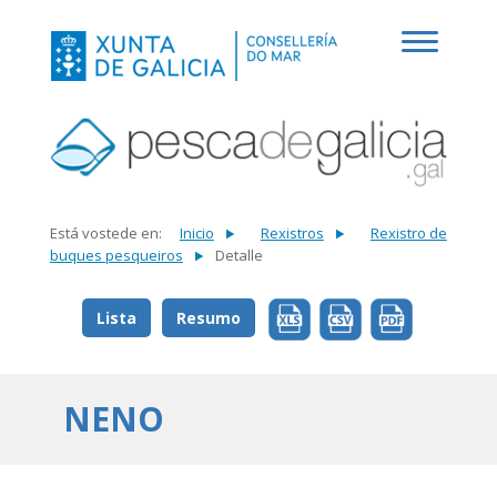
Está vostede en:
Inicio
Rexistros
Rexistro de
buques pesqueiros
Detalle
Lista
Resumo
NENO