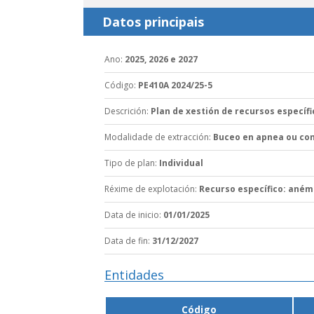
Datos principais
Ano
:
2025, 2026 e 2027
Código
:
PE410A 2024/25-5
Descrición
:
Plan de xestión de recursos específ
Modalidade de extracción
:
Buceo en apnea ou con
Tipo de plan
:
Individual
Réxime de explotación
:
Recurso específico: ané
Data de inicio
:
01/01/2025
Data de fin
:
31/12/2027
Entidades
Código