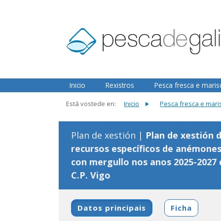
2.3.0
Inicio
Rexistros
Pesca fresca e mari
Está vostede en:
Inicio
Pesca fresca e mar
Plan de xestión |
Plan de xestión 
recursos específicos de anémone
con mergullo nos anos 2025-2027 
C.P. Vigo
Datos principais
Ficha