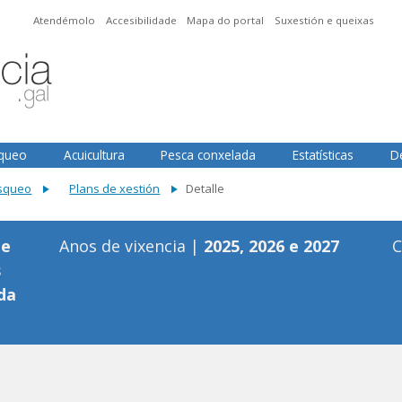
Atendémolo
Accesibilidade
Mapa do portal
Suxestión e queixas
squeo
Acuicultura
Pesca conxelada
Estatísticas
D
isqueo
Plans de xestión
Detalle
de
Anos de vixencia |
2025, 2026 e 2027
C
s
da