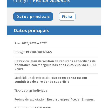
Código |
PE410A 2024/54-5
Datos principais
Ficha
Datos principais
Ano
:
2025, 2026 e 2027
Código
:
PE410A 2024/54-5
Descrición
:
Plan de xestión de recursos específicos de
anémones con mergullo nos anos 2025-2027 da C.P. O
Grove
Modalidade de extracción
:
Buceo en apnea ou con
suministro de aire dende superficie
Tipo de plan
:
Individual
Réxime de explotación
:
Recurso específico: anémones.